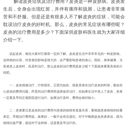
解读皮炎症状及治疗费用？皮炎是一种皮肤病。皮炎发
生后，全身会出现红斑，并伴有瘙痒和脱屑，让患者非常痛
苦和不舒服。但是还是有很多人不了解皮炎的症状，可能会
耽误治疗皮炎的好时机。那么，皮炎的常见症状有哪些呢？
皮炎的治疗费用是多少？下面深圳皮肤科医生就为大家详细
介绍一下。
说起皮炎，相信大家对它都有一定的了解。皮炎是生活中非常常见的一种皮肤病。
这种病的出现，对患者的影响是很大的，会严重影响患者的身心。因此，身体健康，当
患者患上皮炎时，应及时治疗。那么皮炎的治疗费用是多少呢？下面就来看看具体的介
绍吧。
一：皮炎很难治疗，疗程很长。正因为如此，很多患者在治疗皮炎的时候，都会担
心皮炎的费用问题。昂贵的治疗费用而选择放弃治疗，但如果生活中患上了皮炎，患者
一定要及早到正规医院进行治疗。如果治疗及时，费用会相对较小。
二：患者要注意皮炎的治疗费用与患者的病情有直接关系，要根据患者病情的轻重
来定。早期治疗费用低，效果好，一般不会有后遗症。对于中晚期皮炎患者来说，因为
病情比较严重，据说对于这种病，还是要及早治疗的。