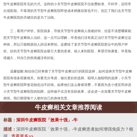
型牛皮癣医院常见的方式。这样的小关节型牛皮癣医院不仅收费标准、不科学，还经常
出现医闹。不靠谱的关节型牛皮癣医院即使成本稍微划算也不行。别忘了我们去关节型
牛皮癣医院的关键目的是为了治病。
三，看用户评价。医院很多，导致关节型牛皮癣病人很难好转，但是不清楚哪家能
把关节型牛皮癣病人治好。这一点可以理解，毕竟他们没有真正治疗关节型牛皮癣过这
种病，所以只能根据别人的话来辨别。这磨练了某关节型牛皮癣医院群众中的用户评
价。好的关节型牛皮癣医院会吸引大量的患者。病人来到医院，希望尽快康复。毕竟拖
得越久，对自己的疾病越没有好处。
温馨提醒:相信你已经掌握了关节型牛皮癣治疗的医院选择，如何选择关节型牛皮癣
医院有很多因素相关。你要充分考虑，做出更好的选择。聪明人做聪明的选择，小关节
型牛皮癣医院即使花钱也治不好病。如果他们这么奢侈浪费，不要因为贪小便宜而掉进
小关节型牛皮癣医院的陷阱。这样做不仅没有实际效果，还会进一步加重关节型牛皮癣
病情。我们期望每个人都对自己的身体负责。
牛皮癣相关文章推荐阅读
标题：
深圳牛皮癣医院「效果十强」-牛
描述：
深圳牛皮癣医院「效果十强」-牛皮癣患者如何增强免疫力？根
据...
查看更多>>