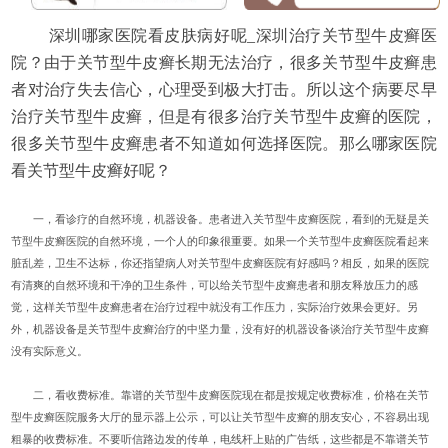
深圳哪家医院看皮肤病好呢_深圳治疗关节型牛皮癣医
院？由于关节型牛皮癣长期无法治疗，很多关节型牛皮癣患
者对治疗失去信心，心理受到极大打击。所以这个病要尽早
治疗关节型牛皮癣，但是有很多治疗关节型牛皮癣的医院，
很多关节型牛皮癣患者不知道如何选择医院。那么哪家医院
看关节型牛皮癣好呢？
一，看诊疗的自然环境，机器设备。患者进入关节型牛皮癣医院，看到的无疑是关
节型牛皮癣医院的自然环境，一个人的印象很重要。如果一个关节型牛皮癣医院看起来
脏乱差，卫生不达标，你还指望病人对关节型牛皮癣医院有好感吗？相反，如果的医院
有清爽的自然环境和干净的卫生条件，可以给关节型牛皮癣患者和朋友释放压力的感
觉，这样关节型牛皮癣患者在治疗过程中就没有工作压力，实际治疗效果会更好。另
外，机器设备是关节型牛皮癣治疗的中坚力量，没有好的机器设备谈治疗关节型牛皮癣
没有实际意义。
二，看收费标准。靠谱的关节型牛皮癣医院现在都是按规定收费标准，价格在关节
型牛皮癣医院服务大厅的显示器上公示，可以让关节型牛皮癣的朋友安心，不容易出现
粗暴的收费标准。不要听信路边发的传单，电线杆上贴的广告纸，这些都是不靠谱关节