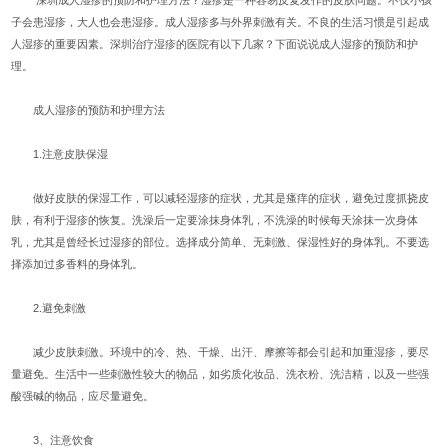
子会患湿疹，大人也会患湿疹。成人湿疹多与外界刺激有关。不良的生活习惯是引起成
人湿疹的重要因素。深圳治疗湿疹的医院有以下几家？下面说说成人湿疹的预防和护
理。
成人湿疹的预防和护理方法
1.注意皮肤保湿
做好皮肤的保湿工作，可以减轻湿疹的症状，尤其是瘙痒的症状，避免过度抓挠皮
肤，有利于湿疹的恢复。洗澡后一定要涂抹身体乳，不洗澡的时候每天涂抹一次身体
乳，尤其是曾经长过湿疹的部位。选择成分简单、无刺激、保湿性好的身体乳。不要选
择添加过多香料的身体乳。
2.避免刺激
减少皮肤刺激。环境中的冷、热、干燥、出汗、摩擦等都会引起和加重湿疹，要尽
量避免。生活中一些刺激性较大的物品，如劣质化妆品、洗衣粉、洗洁精，以及一些强
酸强碱的物品，应尽量避免。
3、注意饮食