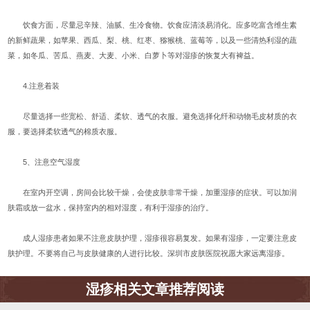
饮食方面，尽量忌辛辣、油腻、生冷食物。饮食应清淡易消化。应多吃富含维生素
的新鲜蔬果，如苹果、西瓜、梨、桃、红枣、猕猴桃、蓝莓等，以及一些清热利湿的蔬
菜，如冬瓜、苦瓜、燕麦、大麦、小米、白萝卜等对湿疹的恢复大有裨益。
4.注意着装
尽量选择一些宽松、舒适、柔软、透气的衣服。避免选择化纤和动物毛皮材质的衣
服，要选择柔软透气的棉质衣服。
5、注意空气湿度
在室内开空调，房间会比较干燥，会使皮肤非常干燥，加重湿疹的症状。可以加润
肤霜或放一盆水，保持室内的相对湿度，有利于湿疹的治疗。
成人湿疹患者如果不注意皮肤护理，湿疹很容易复发。如果有湿疹，一定要注意皮
肤护理。不要将自己与皮肤健康的人进行比较。深圳市皮肤医院祝愿大家远离湿疹。
湿疹相关文章推荐阅读