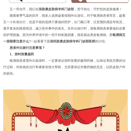
五一劳动节，我们在
深肤康皮肤病专科门诊部
，坚守岗位，守护您的皮肤健康！
随着春季气温的回升，很多人选择趁着假期外出游玩，对于银屑病患者而言，趁着
五一小长假出行，也是不错的选择只要做好防护，出门戴口罩，注意预防感染等状况，
避开复杂的路面情况，减少意外事件的发生。在外出旅行时，请银屑病患者要做好必要
的护理措施。因为外界环境中的一些不利刺激因素，很容易会诱发银屑病。那
银屑病五
一假期要注意什么
?一起看看下面
深圳肤康皮肤病专科门诊部
医师
的介绍。
患者外出旅行注意事项？
1、按时按量服药
银屑病患者需外出旅游时，一定要保证按时按量的服用药物，以保证系统完整的治
疗过程，对疾病的治疗和康复有很大帮助，尤其要保证外敷药物的充足，以防皮肤户外
的损伤。